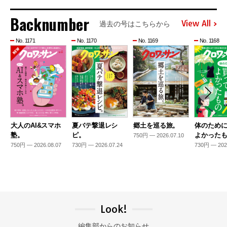
Backnumber
View All
過去の号はこちらから
No. 1171
No. 1170
No. 1169
No. 1168
大人のAI&スマホ
夏バテ撃退レシ
郷土を巡る旅。
体のため
塾。
ピ。
よかった
750円 — 2026.07.10
750円 — 2026.08.07
730円 — 2026.07.24
730円 — 202
Look!
編集部からのお知らせ