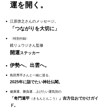
運を開く。
江原啓之さんのメッセージ。
「つながりを大切に」
〈特別付録〉
鏡リュウジさん監修
開運
ステッカー
伊勢へ、出雲へ。
島田秀平さんと一緒に巡る、
2025年に詣でたい神社仏閣。
健康運、勝負運…上げたい運気別の
「奇門遁甲
」吉方位おでかけガイ
（きもんとんこう）
ド。