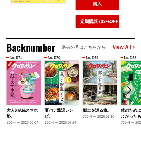
購入
定期購読 (33%OFF)
Backnumber
View All
過去の号はこちらから
No. 1171
No. 1170
No. 1169
No. 1168
大人のAI&スマホ
夏バテ撃退レシ
郷土を巡る旅。
体のため
塾。
ピ。
よかった
750円 — 2026.07.10
750円 — 2026.08.07
730円 — 2026.07.24
730円 — 202