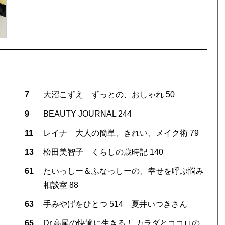
7
大沼こずえ ずっとの、おしゃれ 50
9
BEAUTY JOURNAL 244
11
レイナ 大人の簡単、きれい、メイク術 79
13
松田美智子 くらしの歳時記 140
61
たいっしー＆ふなっしーの、幸せを呼ぶ悩み
相談室 88
63
手みやげをひとつ 514 夏井いつきさん
65
Dr.高尾の快適に生きる！ カラダとココロの