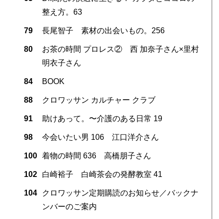
整え方。63
79
長尾智子 素材の出会いもの。256
80
お茶の時間 プロレス② 西 加奈子さん×里村
明衣子さん
84
BOOK
88
クロワッサン カルチャー クラブ
91
助けあって。〜介護のある日常 19
98
今会いたい男 106 江口洋介さん
100
着物の時間 636 高橋朋子さん
102
白崎裕子 白崎茶会の発酵教室 41
104
クロワッサン定期購読のお知らせ／バックナ
ンバーのご案内