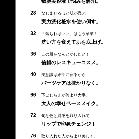
敏腕美容液で悩みを解消。
28
なじませるほど肌が喜ぶ
実力派化粧水を使い倒す。
32
「落ちればいい」はもう卒業！
洗い方を変えて肌を底上げ。
36
この肌をなんとかしたい！
信頼のレスキューコスメ。
40
美意識は細部に宿るから
パーツケアは抜かりなく。
66
下ごしらえが何より大事。
大人の幸せベースメイク。
72
旬な色と質感を取り入れて
リップで印象チェンジ！
76
取り入れた人からより美しく。