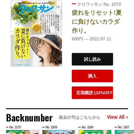
クロワッサン No. 1073
疲れをリセット!夏
に負けないカラダ
作り。
600円 — 2022.07.11
試し読み
購入
定期購読 (33%OFF)
Backnumber
View All
過去の号はこちらから
No. 1170
No. 1169
No. 1168
No. 1167