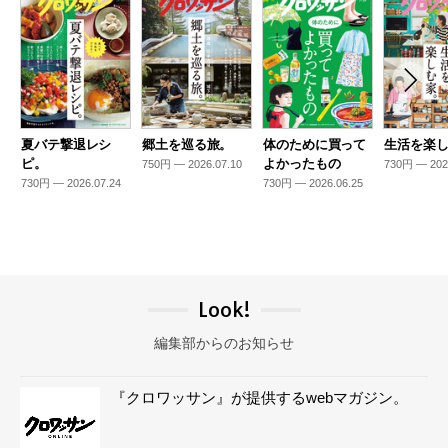
夏バテ撃退レシ
郷土を巡る旅。
体のために買って
生活を楽
ピ。
よかったもの
750円 — 2026.07.10
730円 — 202
730円 — 2026.07.24
730円 — 2026.06.25
Look!
編集部からのお知らせ
『クロワッサン』が提供するwebマガジン。