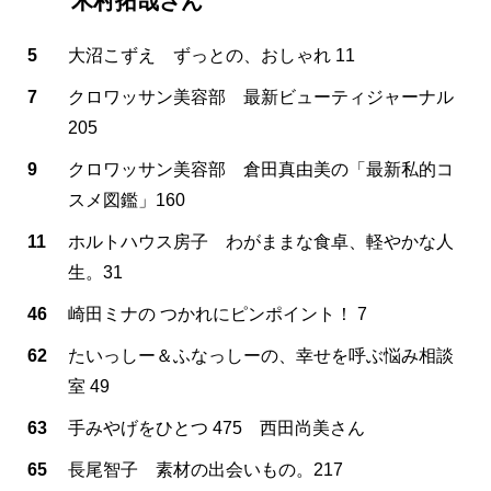
木村拓哉さん
5
大沼こずえ ずっとの、おしゃれ 11
7
クロワッサン美容部 最新ビューティジャーナル
205
9
クロワッサン美容部 倉田真由美の「最新私的コ
スメ図鑑」160
11
ホルトハウス房子 わがままな食卓、軽やかな人
生。31
46
崎田ミナの つかれにピンポイント！ 7
62
たいっしー＆ふなっしーの、幸せを呼ぶ悩み相談
室 49
63
手みやげをひとつ 475 西田尚美さん
65
長尾智子 素材の出会いもの。217