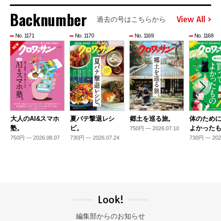
Backnumber
View All
過去の号はこちらから
No. 1171
No. 1170
No. 1169
No. 1168
大人のAI&スマホ
夏バテ撃退レシ
郷土を巡る旅。
体のため
塾。
ピ。
よかった
750円 — 2026.07.10
750円 — 2026.08.07
730円 — 2026.07.24
730円 — 202
Look!
編集部からのお知らせ