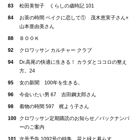
83
松田美智子 くらしの歳時記 101
84
お茶の時間 ベイクに恋して① 茂木恵実子さん×
山本亜由美さん
88
ＢＯＯＫ
92
クロワッサン カルチャー クラブ
94
Dr.高尾の快適に生きる！ カラダとココロの整え
方。24
95
女の新聞 100年を生きる。
96
今会いたい男 67 吉田鋼太郎さん
98
着物の時間 597 梶よう子さん
100
クロワッサン定期購読のお知らせ／バックナンバ
ーのご案内
101
次号予告 1092号の特集 花と緑と暮らす。