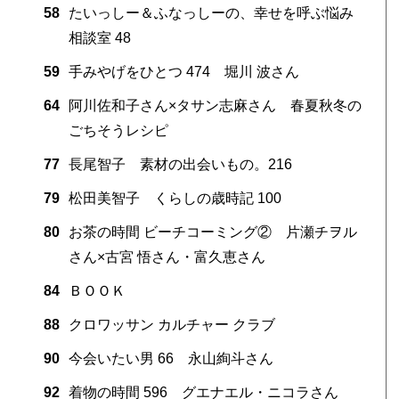
58
たいっしー＆ふなっしーの、幸せを呼ぶ悩み
相談室 48
59
手みやげをひとつ 474 堀川 波さん
64
阿川佐和子さん×タサン志麻さん 春夏秋冬の
ごちそうレシピ
77
長尾智子 素材の出会いもの。216
79
松田美智子 くらしの歳時記 100
80
お茶の時間 ビーチコーミング② 片瀬チヲル
さん×古宮 悟さん・富久恵さん
84
ＢＯＯＫ
88
クロワッサン カルチャー クラブ
90
今会いたい男 66 永山絢斗さん
92
着物の時間 596 グエナエル・ニコラさん