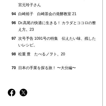
宮元玲子さん
94
白崎裕子 白崎茶会の発酵教室 21
96
Dr.高尾の快適に生きる！ カラダとココロの整
え方。23
97
次号予告 1091号の特集 伝えたい味、残した
いレシピ。
98
松重 豊 たべるノヲト。20
70
日本の手業を探る旅！ 〜大分編〜