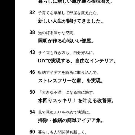
暮らしに新しい風が通る模様替え。
32
子育てを卒業して部屋を変えたら、
新しい人生が開けてきました。
38
光の灯る温かな空間。
照明が作る心地いい部屋。
43
サイズも置き方も、自分好みに。
DIYで実現する、自由なインテリア。
46
収納アイデアを随所に取り込んで、
ストレスフリーな家、を実現。
50
「大きな不満」になる前に施す。
水回りスッキリ！ を叶える改善策。
54
見て見ぬふりをやめて快適に。
掃除・修繕の簡単アイデア集。
60
暮らしも人間関係も新しく。