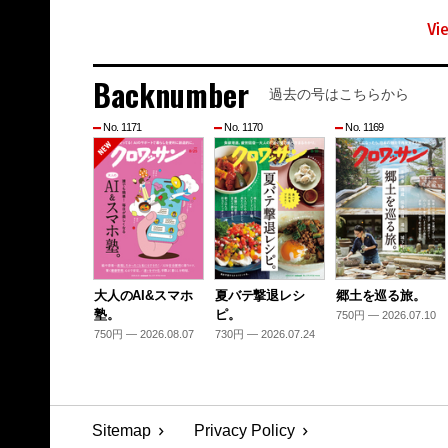
Vi
Backnumber
過去の号はこちらから
No. 1171
No. 1170
No. 1169
大人のAI&スマホ
夏バテ撃退レシ
郷土を巡る旅。
塾。
ピ。
750円 — 2026.07.10
750円 — 2026.08.07
730円 — 2026.07.24
Sitemap
Privacy Policy