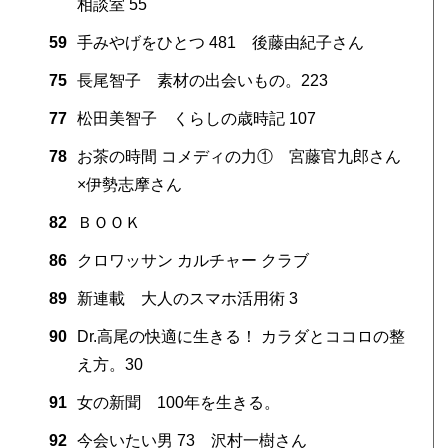
相談室 55
59
手みやげをひとつ 481 後藤由紀子さん
75
長尾智子 素材の出会いもの。223
77
松田美智子 くらしの歳時記 107
78
お茶の時間 コメディの力① 宮藤官九郎さん
×伊勢志摩さん
82
ＢＯＯＫ
86
クロワッサン カルチャー クラブ
89
新連載 大人のスマホ活用術 3
90
Dr.高尾の快適に生きる！ カラダとココロの整
え方。30
91
女の新聞 100年を生きる。
92
今会いたい男 73 沢村一樹さん