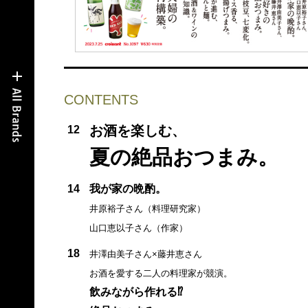
CONTENTS
お酒を楽しむ、
12
夏の絶品おつまみ。
14
我が家の晩酌。
井原裕子さん（料理研究家）
山口恵以子さん（作家）
18
井澤由美子さん×藤井恵さん
お酒を愛する二人の料理家が競演。
飲みながら作れる⁉