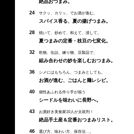
絶品おつまみ。
24
サクッ、カリッ、でお酒が進む。
スパイス香る、夏の揚げつまみ。
28
焼いて、炒めて、和えて、浸して。
夏つまみの定番・枝豆の七変化。
32
乾物、缶詰、練り物、豆製品で、
組み合わせの妙を楽しむおつまみ。
36
シメにはもちろん、つまみとしても。
お酒が進む、ごはんと麺レシピ。
40
個性あふれる作り手が揃う
シードルを味わいに長野へ。
43
お酒好き美食家10人が太鼓判！
絶品手土産＆定番おつまみリスト。
46
選び方、味わい方、保存法…。