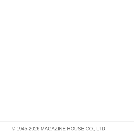
No. 1164
No. 1163
No. 1162
るお金
ラクになるごはん
大人の外遊び。
転ばない! 疲れな
。
づくり。
い! 体幹の作り
730円 — 2026.04.10
方。
05.09
730円 — 2026.04.24
730円 — 2026.03.25
© 1945-2026 MAGAZINE HOUSE CO., LTD.