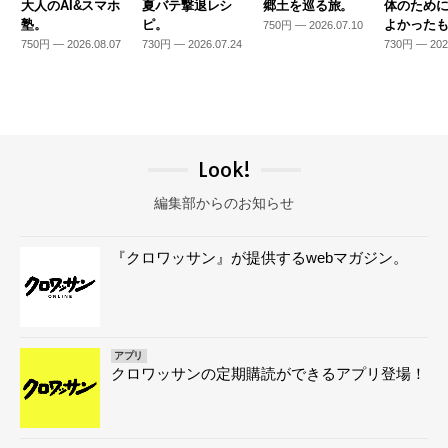
大人のAI&スマホ
夏バテ撃退レシ
郷土を巡る旅。
体のため
塾。
ピ。
よかった
750円 — 2026.07.10
750円 — 2026.08.07
730円 — 2026.07.24
730円 — 202
Look!
編集部からのお知らせ
『クロワッサン』が提供するwebマガジン。
アプリ
クロワッサンの定期購読ができるアプリ登場！