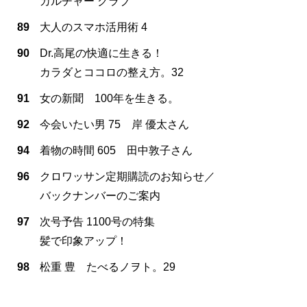
カルチャー クラブ
89
大人のスマホ活用術 4
90
Dr.高尾の快適に生きる！
カラダとココロの整え方。32
91
女の新聞 100年を生きる。
92
今会いたい男 75 岸 優太さん
94
着物の時間 605 田中敦子さん
96
クロワッサン定期購読のお知らせ／
バックナンバーのご案内
97
次号予告 1100号の特集
髪で印象アップ！
98
松重 豊 たべるノヲト。29