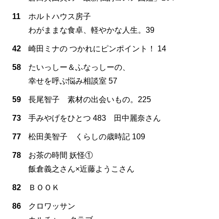
11
ホルトハウス房子
わがままな食卓、軽やかな人生。39
42
崎田ミナの つかれにピンポイント！ 14
58
たいっしー＆ふなっしーの、
幸せを呼ぶ悩み相談室 57
59
長尾智子 素材の出会いもの。225
73
手みやげをひとつ 483 田中麗奈さん
77
松田美智子 くらしの歳時記 109
78
お茶の時間 妖怪①
飯倉義之さん×近藤ようこさん
82
ＢＯＯＫ
86
クロワッサン