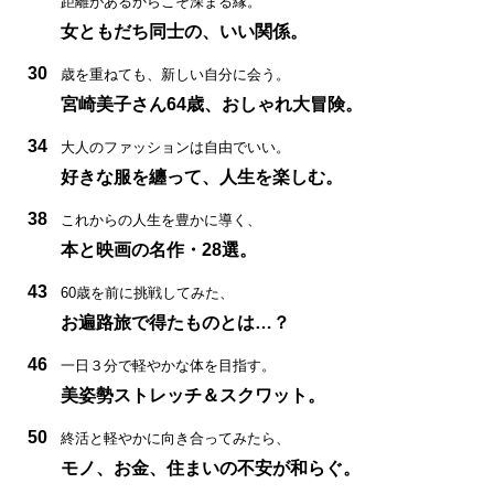
距離があるからこそ深まる縁。
女ともだち同士の、いい関係。
30
歳を重ねても、新しい自分に会う。
宮崎美子さん64歳、おしゃれ大冒険。
34
大人のファッションは自由でいい。
好きな服を纏って、人生を楽しむ。
38
これからの人生を豊かに導く、
本と映画の名作・28選。
43
60歳を前に挑戦してみた、
お遍路旅で得たものとは…？
46
一日３分で軽やかな体を目指す。
美姿勢ストレッチ＆スクワット。
50
終活と軽やかに向き合ってみたら、
モノ、お金、住まいの不安が和らぐ。