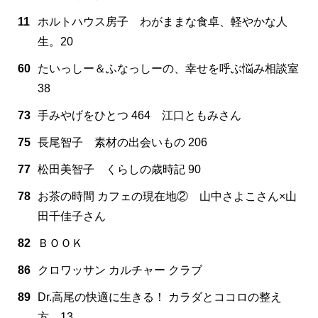
11
ホルトハウス房子 わがままな食卓、軽やかな人
生。20
60
たいっしー＆ふなっしーの、幸せを呼ぶ悩み相談室
38
73
手みやげをひとつ 464 江口ともみさん
75
長尾智子 素材の出会いもの 206
77
松田美智子 くらしの歳時記 90
78
お茶の時間 カフェの現在地② 山中さよこさん×山
田千佳子さん
82
ＢＯＯＫ
86
クロワッサン カルチャー クラブ
89
Dr.高尾の快適に生きる！ カラダとココロの整え
方。13