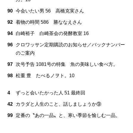
90
今会いたい男 56 高橋克実さん
92
着物の時間 586 勝ななえさん
94
白崎裕子 白崎茶会の発酵教室 16
96
クロワッサン定期購読のお知らせ／バックナンバー
のご案内
97
次号予告 1081号の特集 魚の美味しい食べ方。
98
松重 豊 たべるノヲト。10
4
ずっと会いたかった人 51 最終回
42
カラダと人生のこと、話しましょうか⑨
99
定番の〝あの一品〟と、寒い季節を愉しむ一品。