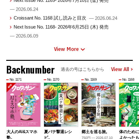
Next Issue No. 1169- 2026年7月10日 (金) 発売
— 2026.06.24
Croissant No. 1168 試し読みと目次
— 2026.06.24
Next Issue No. 1168- 2026年6月25日 (木) 発売
— 2026.06.09
View More
Backnumber
View All
過去の号はこちらから
No. 1171
No. 1170
No. 1169
No. 1168
大人のAI&スマホ
夏バテ撃退レシ
郷土を巡る旅。
体のため
塾。
ピ。
よかった
750円 — 2026.07.10