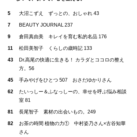
5
大沼こずえ ずっとの、おしゃれ 43
7
BEAUTY JOURNAL 237
9
倉田真由美 キレイを育む私的名品 176
11
松田美智子 くらしの歳時記 133
43
Dr.高尾の快適に生きる！ カラダとココロの整え
方。56
45
手みやげをひとつ 507 おさだゆかりさん
62
たいっしー＆ふなっしーの、幸せを呼ぶ悩み相談
室 81
81
長尾智子 素材の出会いもの。249
82
お茶の時間 植物の力① 中村姿乃さん×古谷知華
さん