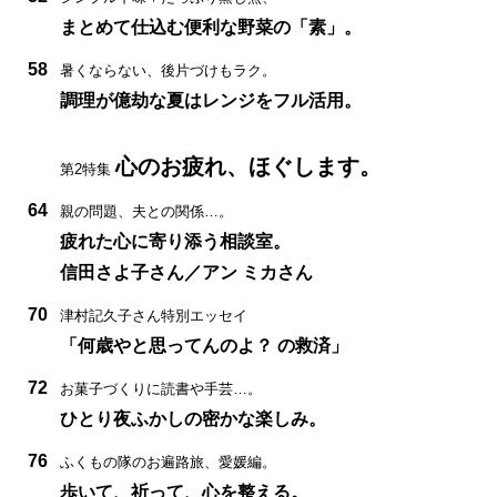
まとめて仕込む便利な野菜の「素」。
58
暑くならない、後片づけもラク。
調理が億劫な夏はレンジをフル活用。
心のお疲れ、ほぐします。
第2特集
64
親の問題、夫との関係…。
疲れた心に寄り添う相談室。
信田さよ子さん／アン ミカさん
70
津村記久子さん特別エッセイ
「何歳やと思ってんのよ？ の救済」
72
お菓子づくりに読書や手芸…。
ひとり夜ふかしの密かな楽しみ。
76
ふくもの隊のお遍路旅、愛媛編。
歩いて、祈って、心を整える。