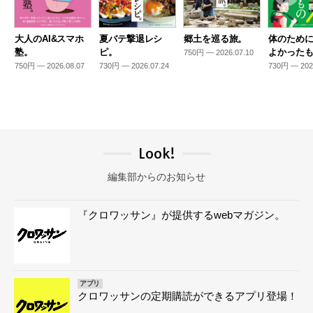
大人のAI&スマホ
夏バテ撃退レシ
郷土を巡る旅。
体のため
塾。
ピ。
よかった
750円 — 2026.07.10
750円 — 2026.08.07
730円 — 2026.07.24
730円 — 202
Look!
編集部からのお知らせ
『クロワッサン』が提供するwebマガジン。
アプリ
クロワッサンの定期購読ができるアプリ登場！