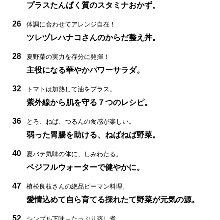
プラスたんぱく質のスタミナおかず。
26
体調に合わせてアレンジ自在！
ツレヅレハナコさんのからだ整え丼。
28
夏野菜の実力を存分に発揮！
主役になる華やかパワーサラダ。
32
トマトは加熱して油をプラス。
紫外線から肌を守る７つのレシピ。
36
とろ、ねば、つるんの食感が楽しい。
弱った胃腸を助ける、ねばねば野菜。
40
夏バテ気味の体に、しみわたる。
ベジフルウォーターで健やかに。
47
植松良枝さんの絶品ピーマン料理。
愛情込めて自ら育てる採れたて野菜が元気の源。
52
シンプル下味＋たっぷり蒸し煮、