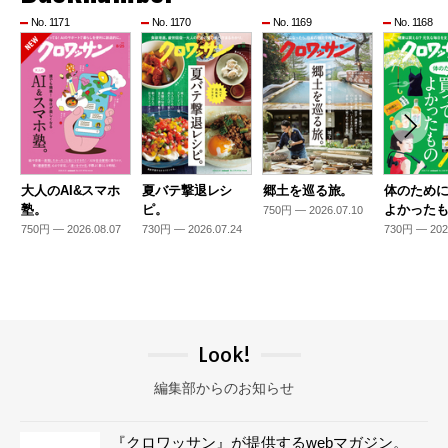
No. 1171
No. 1170
No. 1169
No. 1168
大人のAI&スマホ
夏バテ撃退レシ
郷土を巡る旅。
体のため
塾。
ピ。
よかった
750円 — 2026.07.10
750円 — 2026.08.07
730円 — 2026.07.24
730円 — 202
Look!
編集部からのお知らせ
『クロワッサン』が提供するwebマガジン。