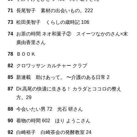
71
長尾智子 素材の出会いもの。222
73
松田美智子 くらしの歳時記 106
74
お茶の時間 ネオ和菓子② スイーツなかのさん×末
廣由香里さん
78
ＢＯＯＫ
82
クロワッサン カルチャー クラブ
85
新連載 助けあって。 〜介護のある日常 2
87
Dr.高尾の快適に生きる！ カラダとココロの整え
方。29
88
今会いたい男 72 光石 研さん
90
着物の時間 602 ほり ようこさん
92
白崎裕子 白崎茶会の発酵教室 24