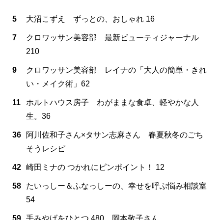
5
大沼こずえ ずっとの、おしゃれ 16
7
クロワッサン美容部 最新ビューティジャーナル
210
9
クロワッサン美容部 レイナの「大人の簡単・きれ
い・メイク術」62
11
ホルトハウス房子 わがままな食卓、軽やかな人
生。36
36
阿川佐和子さん×タサン志麻さん 春夏秋冬のごち
そうレシピ
42
崎田ミナの つかれにピンポイント！ 12
58
たいっしー＆ふなっしーの、幸せを呼ぶ悩み相談室
54
59
手みやげをひとつ 480 岡本敬子さん