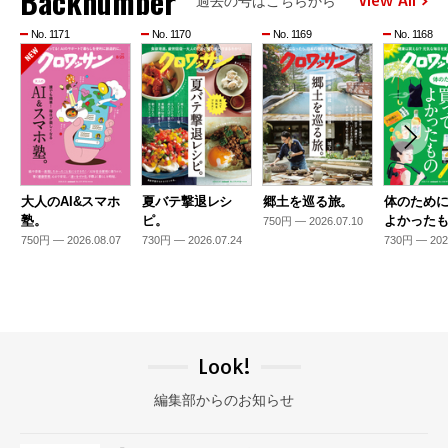
Backnumber
View All
過去の号はこちらから
No. 1171
No. 1170
No. 1169
No. 1168
大人のAI&スマホ
夏バテ撃退レシ
郷土を巡る旅。
体のため
塾。
ピ。
よかった
750円 — 2026.07.10
750円 — 2026.08.07
730円 — 2026.07.24
730円 — 202
Look!
編集部からのお知らせ