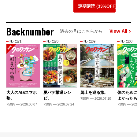
定期購読 (33%OFF)
Backnumber
View All
過去の号はこちらから
No. 1171
No. 1170
No. 1169
No. 1168
大人のAI&スマホ
夏バテ撃退レシ
郷土を巡る旅。
体のため
塾。
ピ。
よかった
750円 — 2026.07.10
750円 — 2026.08.07
730円 — 2026.07.24
730円 — 202