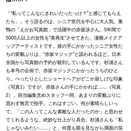
「“私ってこんなにきれいだったっけ？”と感じてもらえ
たら」。そう語るのは、シニア世代を中心に大人気、巣
鴨の「えがお写真館」で活躍中の赤坂渉さん。5年間で
5000人以上の女性を“美再生”させてきた、凄腕メイクア
ップアーティストです。彼の手にかかったシニア女性た
ちの変貌ぶりは、“赤坂マジック”と謳われるほど。日本
全国から写真館の予約が殺到しているんです。杉浦さん
も本号の企画で、赤坂マジックにかかったうちのひと
り。ぺったりとしたショートヘアがどこか寂しげな印象
（写真1）ですが、赤坂さんの手にかかれば……（写真
2）。担当編集含めスタッフ一同、あまりの変貌ぶりに
思わず無言で拍手。これはすごい。何が素晴らしいっ
て、「この人ってこんな素敵な人だったのか」と思わせ
てくれるような、絶妙な仕上がり具合。杉浦さんも「私
じゃないみたい……」と、何度も鏡を見ながら満面の笑