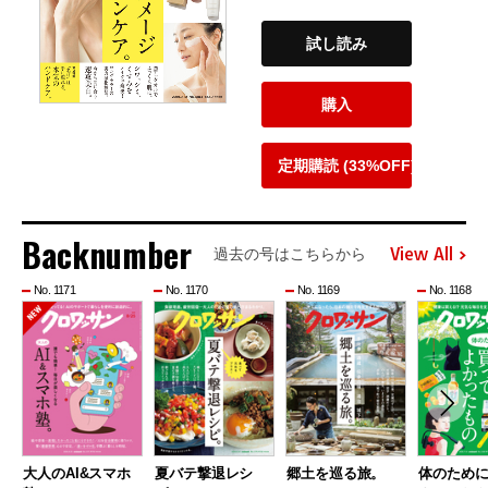
試し読み
購入
定期購読 (33%OFF)
Backnumber
View All
過去の号はこちらから
No. 1171
No. 1170
No. 1169
No. 1168
大人のAI&スマホ
夏バテ撃退レシ
郷土を巡る旅。
体のため