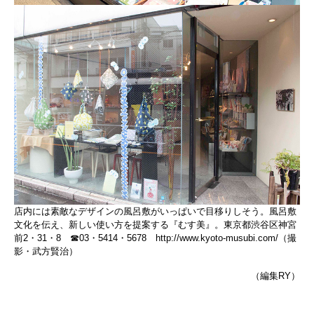
店内には素敵なデザインの風呂敷がいっぱいで目移りしそう。風呂敷
文化を伝え、新しい使い方を提案する『むす美』。東京都渋谷区神宮
前2・31・8 ☎03・5414・5678
http://www.kyoto-musubi.com/
（撮
影・武方賢治）
（編集RY）