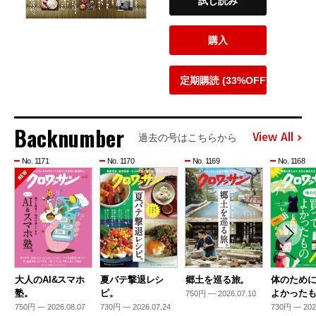
試し読み
購入
定期購読 (33%OFF)
Backnumber
View All
過去の号はこちらから
No. 1171
No. 1170
No. 1169
No. 1168
大人のAI&スマホ
夏バテ撃退レシ
郷土を巡る旅。
体のため
塾。
ピ。
よかった
750円 — 2026.07.10
750円 — 2026.08.07
730円 — 2026.07.24
730円 — 202