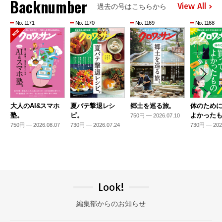
Backnumber
View All
過去の号はこちらから
No. 1171
No. 1170
No. 1169
No. 1168
大人のAI&スマホ
夏バテ撃退レシ
郷土を巡る旅。
体のため
塾。
ピ。
よかった
750円 — 2026.07.10
750円 — 2026.08.07
730円 — 2026.07.24
730円 — 202
Look!
編集部からのお知らせ