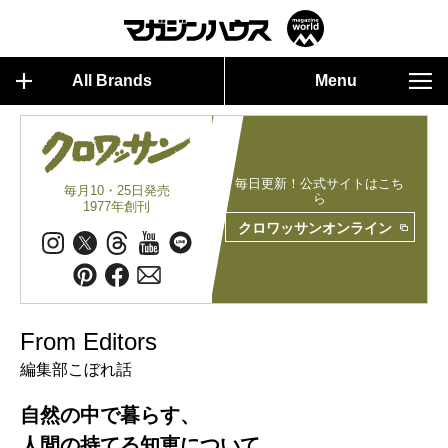
All Brands
Menu
毎日更新！公式サイトはこち
毎月10・25日発売
ら
1977年創刊
クロワッサンオンライン
From Editors
編集部こぼれ話
自然の中で暮らす、
人間の持てる知恵について。