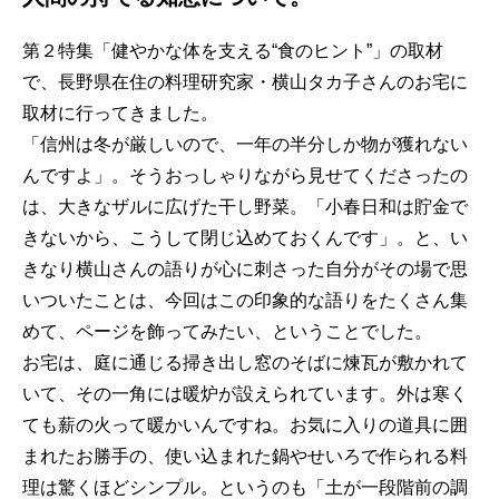
第２特集「健やかな体を支える“食のヒント”」の取材
で、長野県在住の料理研究家・横山タカ子さんのお宅に
取材に行ってきました。
「信州は冬が厳しいので、一年の半分しか物が獲れない
んですよ」。そうおっしゃりながら見せてくださったの
は、大きなザルに広げた干し野菜。「小春日和は貯金で
きないから、こうして閉じ込めておくんです」。と、い
きなり横山さんの語りが心に刺さった自分がその場で思
いついたことは、今回はこの印象的な語りをたくさん集
めて、ページを飾ってみたい、ということでした。
お宅は、庭に通じる掃き出し窓のそばに煉瓦が敷かれて
いて、その一角には暖炉が設えられています。外は寒く
ても薪の火って暖かいんですね。お気に入りの道具に囲
まれたお勝手の、使い込まれた鍋やせいろで作られる料
理は驚くほどシンプル。というのも「土が一段階前の調