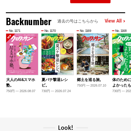
Backnumber
View All
過去の号はこちらから
No. 1171
No. 1170
No. 1169
No. 1168
大人のAI&スマホ
夏バテ撃退レシ
郷土を巡る旅。
体のため
塾。
ピ。
よかった
750円 — 2026.07.10
750円 — 2026.08.07
730円 — 2026.07.24
730円 — 202
Look!