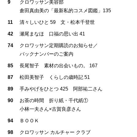
9
クロワッサン美容部
倉田真由美の「最新私的コスメ図鑑」135
11
清々しいひと 59 文・松本千登世
42
瀬尾まなほ 口福の思い出 41
74
クロワッサン定期購読のお知らせ／
バックナンバーのご案内
85
長尾智子 素材の出会いもの。 167
87
松田美智子 くらしの歳時記 51
89
手みやげをひとつ 425 阿部祐二さん
90
お茶の時間 折り紙・千代紙①
小林一夫さん×古賀良彦さん
94
ＢＯＯＫ
98
クロワッサン カルチャー クラブ