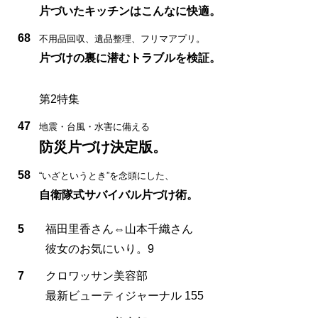
片づいたキッチンはこんなに快適。
68
不用品回収、遺品整理、フリマアプリ。
片づけの裏に潜むトラブルを検証。
第2特集
47
地震・台風・水害に備える
防災片づけ決定版。
58
“いざというとき”を念頭にした、
自衛隊式サバイバル片づけ術。
5
福田里香さん⇔山本千織さん
彼女のお気にいり。9
7
クロワッサン美容部
最新ビューティジャーナル 155