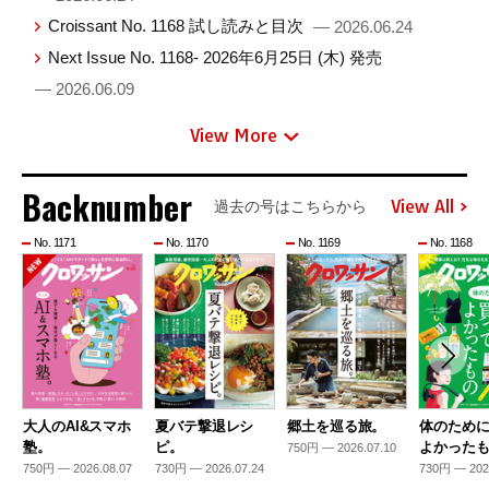
Croissant No. 1168 試し読みと目次
— 2026.06.24
Next Issue No. 1168- 2026年6月25日 (木) 発売
— 2026.06.09
View More
Backnumber
View All
過去の号はこちらから
No. 1171
No. 1170
No. 1169
No. 1168
大人のAI&スマホ
夏バテ撃退レシ
郷土を巡る旅。
体のため
塾。
ピ。
よかった
750円 — 2026.07.10
750円 — 2026.08.07
730円 — 2026.07.24
730円 — 202