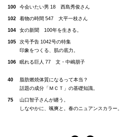
100
今会いたい男 18 西島秀俊さん
102
着物の時間 547 大平一枝さん
104
女の新聞 100年を生きる。
105
次号予告 1042号の特集
印象をつくる、肌の底力。
106
眠れる巨人 77 文・中嶋朋子
40
脂肪燃焼体質になるって本当？
話題の成分「ＭＣＴ」の基礎知識。
75
山口智子さんが纏う。
しなやかに、颯爽と。春のニュアンスカラー。