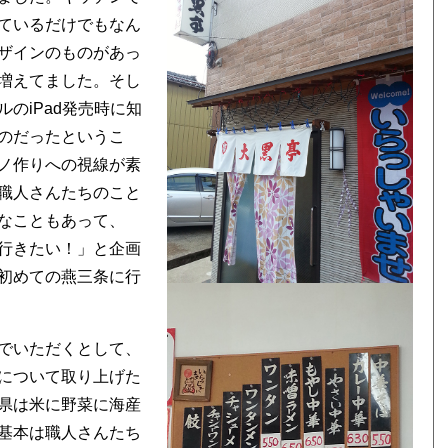
ているだけでもなん
ザインのものがあっ
増えてました。そし
のiPad発売時に知
のだったというこ
ノ作りへの視線が素
職人さんたちのこと
なこともあって、
行きたい！」と企画
初めての燕三条に行
でいただくとして、
について取り上げた
県は米に野菜に海産
基本は職人さんたち