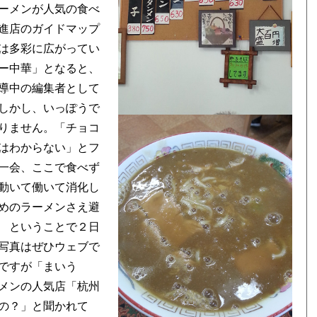
ーメンが人気の食べ
進店のガイドマップ
は多彩に広がってい
ー中華」となると、
導中の編集者として
しかし、いっぽうで
りません。「チョコ
はわからない」とフ
一会、ここで食べず
動いて働いて消化し
めのラーメンさえ避
 ということで２日
写真はぜひウェブで
ですが「まいう
メンの人気店「杭州
の？」と聞かれて