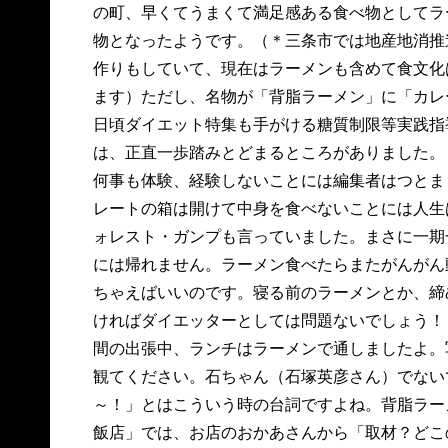
の町、早くてうまくて満足感ある食べ物としてラ
物となったようです。（＊三条市では地産地消推
作りもしていて、現在はラーメンも含めて食文化
ます）ただし、名物が「背脂ラーメン」に「カレ
日頃ダイエット特集も手がける糖質制限等実践指
は、正直一歩踏みとどまるところがありました。
何事も体験、経験しないことには編集者はつとま
レートの箱は開けて中身を食べないことには人生
ォレスト・ガンプも言っていました。まさに一期
には帰れません。ラーメン食べたらまたがんがん
ちゃえばいいのです。寝る前のラーメンとか、締
ければダイエッターとしては問題ないでしょう！
間の出張中、ランチはラーメンで通しましたよ。
観てください。石ちゃん（石塚英彦さん）でない
～！」とはこういう時の台詞ですよね。背脂ラー
飯店」では、お店のおかあさんから「取材？どこ