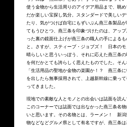
使う金物から生活周りのアイデア用品まで、眺め
だか楽しい宝探し気分。スタンダードで美しいデ
たり、気がつけば自宅にもずいぶん燕三条製品が
てもうひとつ、燕三条を印象づけたのは、アップル
った裏の鏡面仕上げが燕三条の職人の手によるも
と。さすが、スティーブ・ジョブズ！ 日本のモ
晴らしいと思ういっぽう、それに応えた燕三条の
を何だかとても誇らしく思えたものでした。そん
「生活用品の聖地か金物の楽園か！？ 燕三条に
を出したら無事採用されて、上越新幹線に乗って
ってきました。
現地での素敵な人とモノとの出会いは誌面を読ん
このコーナーでは誌面では出なかった燕三条名物
いと思います。その名物とは、ラーメン！ 新潟
物などなどグルメ県として有名ですが、燕三条は