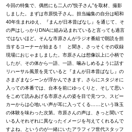
今回の特集で、偶然にも二人の”悦子さん”を取材、撮影
しました。まずは市原悦子さん。担当編集の自分は昭和
40年生まれゆえ、『まんが日本昔ばなし』を通じて、そ
の声はしっかりDNAに組み込まれていると言っても過言
ではないほど。そんな市原さんがラジオ番組で朗読を担
当するコーナーが始まる！ と聞き、さっそくその収録
現場におじゃましました。市原さんは想像以上に小柄で
したが、その体から一語、一語、噛みしめるように話す
リハーサル風景を見ていると『まんが日本昔ばなし』の
さまざまなシーンが浮かんできます。さらにスタジオに
入っての本番では、台本を前にゆっくりと、そして思い
をこめて読みあげる市原さんの姿を目で見つつ、スピー
カーからは心地いい声が耳に入ってくる……という珠玉
の体験を味わった次第。市原さんの声は、きっと聞いて
いる人それぞれに異なったイメージを与えてくれるんで
すよね、というのが一緒にいたアラフィフ世代スタッフ