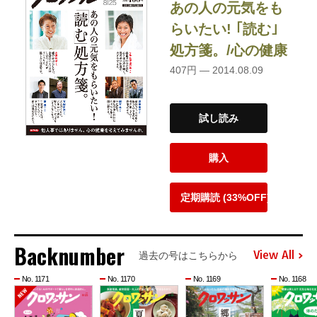
あの人の元気をも
らいたい! ｢読む｣
処方箋。/心の健康
407円 — 2014.08.09
試し読み
購入
定期購読 (33%OFF)
Backnumber
View All
過去の号はこちらから
No. 1171
No. 1170
No. 1169
No. 1168