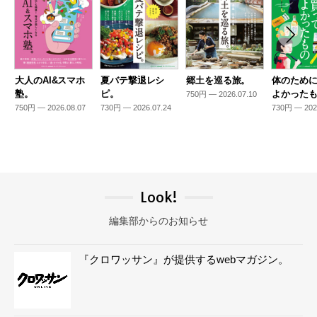
大人のAI&スマホ
夏バテ撃退レシ
郷土を巡る旅。
体のため
塾。
ピ。
よかった
750円 — 2026.07.10
750円 — 2026.08.07
730円 — 2026.07.24
730円 — 202
Look!
編集部からのお知らせ
『クロワッサン』が提供するwebマガジン。