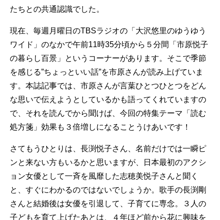
たちとの共通認識でした。
現在、毎週月曜日のTBSラジオの「大沢悠里のゆうゆう
ワイド」のなかで午前11時35分頃から５分間「市原悦子
の暮らし百景」というコーナーがあります。そこで季節
を感じる”ちょっといい話”を市原さんが読み上げていま
す。本誌記事では、市原さんが言葉ひとつひとつをどん
な思いで伝えようとしているかも語ってくれていますの
で、それを読んでから聞けば、今回の特集テーマ「読む
処方箋」効果も３倍増しになることうけあいです！
さてもうひとりは、長渕悦子さん、名前だけでは一瞬ピ
ンと来ない方もいるかと思いますが、日本最初のアクシ
ョン女優として一斉を風靡した志穂美悦子さんと聞く
と、すぐにわかるのではないでしょうか。歌手の長渕剛
さんと結婚後は女優を引退して、子育てに専念。３人の
子どもを育て上げたあとは、４年ほど前から花に興味を