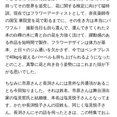
持ってその世界を追究し、花に関する検定に向けて猛特
訓。現在ではフラワーアーティストとして、奈良薬師寺
の国宝 東院堂を花で彩るまでに。その生き方は本当にパ
ワフル！ 撮影当日も自ら選んで、運んできてくれた２
本の白樺の木に青と白の花を力強く活けて、躍動感のあ
る作品を短時間で製作。フラワーデザインは体力が基
本、と日々のジム通いを欠かさず、今ではベンチプレス
で40kgを超えるバーベルも持ち上げられるようになった
とのこと。真摯に花と向き合う姿勢にはこれまた頭が下
がる思いでした。
ちなみに市原さんと長渕さんには意外な共通項があるこ
とも今回知りました。それは姓名。市原さんは舞台演出
家の塩見哲氏と結婚後、本名は塩見悦子さんとなってま
す。かたや長渕悦子さんの旧姓も、同じく塩見悦子さ
ん。長渕さんにその話を伺ったときは、この特集でおふ