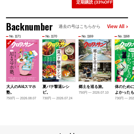
定期購読 (33%OFF)
Backnumber
View All
過去の号はこちらから
No. 1171
No. 1170
No. 1169
No. 1168
大人のAI&スマホ
夏バテ撃退レシ
郷土を巡る旅。
体のため
塾。
ピ。
よかった
750円 — 2026.07.10
750円 — 2026.08.07
730円 — 2026.07.24
730円 — 202