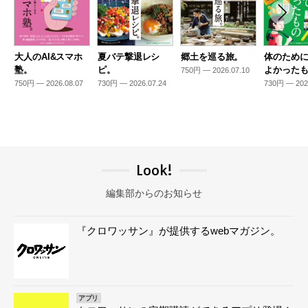
大人のAI&スマホ
夏バテ撃退レシ
郷土を巡る旅。
体のため
塾。
ピ。
よかった
750円 — 2026.07.10
750円 — 2026.08.07
730円 — 2026.07.24
730円 — 202
Look!
編集部からのお知らせ
『クロワッサン』が提供するwebマガジン。
アプリ