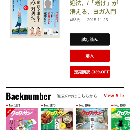
処法。/「老け」が
消える、ヨガ入門
488円 — 2015.11.25
試し読み
購入
定期購読 (33%OFF)
Backnumber
View All
過去の号はこちらから
No. 1171
No. 1170
No. 1169
No. 1168