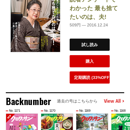
わかった 最も捨て
たいのは、夫!
509円 — 2016.12.24
試し読み
購入
定期購読 (33%OFF)
Backnumber
View All
過去の号はこちらから
No. 1171
No. 1170
No. 1169
No. 1168