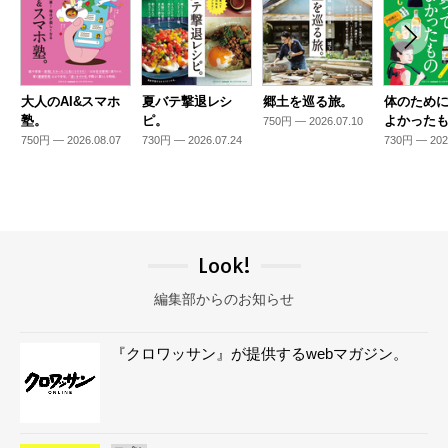
大人のAI&スマホ
夏バテ撃退レシ
郷土を巡る旅。
体のため
塾。
ピ。
よかった
750円 — 2026.07.10
750円 — 2026.08.07
730円 — 2026.07.24
730円 — 202
Look!
編集部からのお知らせ
『クロワッサン』が提供するwebマガジン。