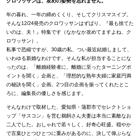
クロワッサンは、攻めの姿勢を忘れません。
年の暮れ、一年の締めくくり、そしてクリスマスイブ。
そんな12/24発売のクロワッサンはずばり、『最も捨てた
いのは、夫！』特集です（なかなか攻めてますよね、ク
ロワッサン）。
私事で恐縮ですが、30歳の私、つい最近結婚しまして、
いわゆる新婚なわけです。そんな私が担当することにな
ったのは、「離婚経験者に、離婚に至ったターニングポ
イントを聞く」企画と、「理想的な熟年夫婦に家庭円満
の秘訣を聞く」企画。2つ目の企画を振ってくれたとこ
ろに、編集長の優しさを感じます。
そんなわけで取材した、愛知県・蒲郡市でセレクトショ
ップ「サスコン」を営む鵜飼さん夫妻は本当に素敵なお
二人でした。おしゃれで若々しく、好奇心旺盛。穏やか
で言葉ひとつひとつに重みがあるのに、決して偉ぶらな