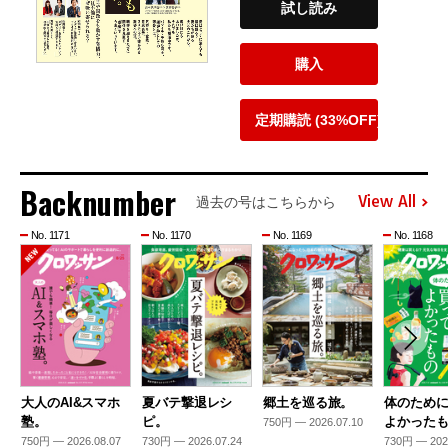
試し読み
購入
定期購読 (33%OFF)
Backnumber
View All
過去の号はこちらから
No. 1171
No. 1170
No. 1169
No. 1168
大人のAI&スマホ
夏バテ撃退レシ
郷土を巡る旅。
体のため
塾。
ピ。
よかった
750円 — 2026.07.10
750円 — 2026.08.07
730円 — 2026.07.24
730円 — 202