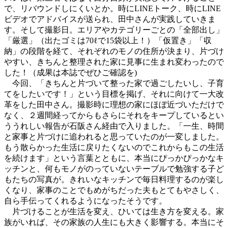
で、リバウンドしにくいとか。時にLINEトーク、時にLINE
ビデオでアドバイスが送られ、田中さんが実践していきま
す。そして撮影日。エリアやカテゴリーごとの「全部出し」
「厳選」（出たゴミは70ℓで15袋以上！）「仮置き」「収
納」の段階を経て、それぞれのモノの住所が決まり、片づけ
やすい、きちんと整理された家に見事に生まれ変わったので
した！（成果は本誌でぜひご確認を)
今回、「きちんと片づいて整った家で過ごしたいし、子育
てをしたいです！」という目標を掲げ、それに向けて一大改
革をした田中さん。撮影時に理想の家にほぼ近づいただけで
なく、２週間経ってからもさらにそれをキープしているとい
ううれしい報告が石阪さん経由で入りました。「一生、時間
と家事と片づけに追われると思っていたのが一変しました。
もう散らかった生活に戻りたくないのでこれからもこの生活
を続けます」という言葉とともに、本当にぴっかぴっかなキ
ッチンと、何もモノがのっていないテーブルで勉強する子ど
もたちの写真が。きれいなキッチンで毎日料理するのが楽し
くなり、家事のことでもめがちだった夫もとてもやさしく、
自ら手伝ってくれるようになったそうです。
片づけることが生活を変え、ひいては生き方を変える。家
族がいれば、その家族の人生にも大きく影響する。本当にそ