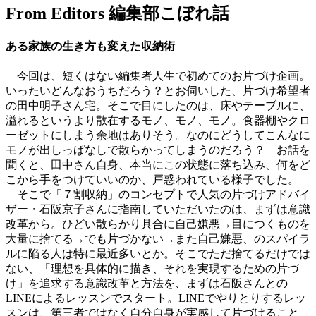
From Editors
編集部こぼれ話
ある家族の生き方も変えた収納術
今回は、短くはない編集者人生で初めてのお片づけ企画。
いったいどんなおうちだろう？とお伺いした、片づけ希望者
の田中明子さん宅。そこで目にしたのは、床やテーブルに、
溢れるというより散在するモノ、モノ、モノ。食器棚やクロ
ーゼットにしまう余地はありそう。なのにどうしてこんなに
モノが出しっぱなしで散らかってしまうのだろう？ お話を
聞くと、田中さん自身、本当にこの状態に落ち込み、何をど
こから手をつけていいのか、戸惑われている様子でした。
そこで「７割収納」のコンセプトで人気の片づけアドバイ
ザー・石阪京子さんに指南していただいたのは、まずは意識
改革から。ひどい散らかり具合に自己嫌悪→目につくものを
大量に捨てる→でも片づかない→また自己嫌悪、のスパイラ
ルに陥る人は特に最近多いとか。そこでただ捨てるだけでは
ない、「理想を具体的に描き、それを実現するための片づ
け」を追求する意識改革と方法を、まずは石阪さんとの
LINEによるレッスンでスタート。LINEでやりとりするレッ
スンは、第三者ではなく自分自身が実感して片づけること