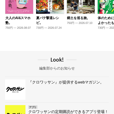
大人のAI&スマホ
夏バテ撃退レシ
郷土を巡る旅。
体のため
塾。
ピ。
よかった
750円 — 2026.07.10
750円 — 2026.08.07
730円 — 2026.07.24
730円 — 202
Look!
編集部からのお知らせ
『クロワッサン』が提供するwebマガジン。
アプリ
クロワッサンの定期購読ができるアプリ登場！