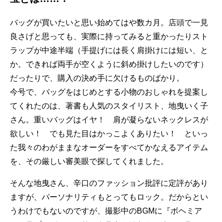
バッグが買いたいと思い始めてはや数カ月。店頭で一見
良さげと思っても、実際に持ってみると重かったりスト
ラップが中途半端（手提げには長く肩掛けには短い、と
か。できれば両手が空くように斜め掛けしたいのです）
だったりで、購入の決め手に欠けるものばかり。
今号で、バッグをはじめとする小物のおしゃれを提案し
てくれたのは、著書も人気のスタイリスト、地曳いく子
さん。重いバッグはイヤ！ 肩が凝らないネックレスが
欲しい！ でも見た目はかっこよくありたい！ といっ
た我々のわがままなオーダーをすべてかなえるアイテム
を、その厳しい審美眼で探してくれました。
そんな地曳さん、辛口のファッション批評に定評があり
ますが、パーソナリティもとってもロック。だからとい
うわけでもないのですが、撮影中のBGMに『ボヘミア