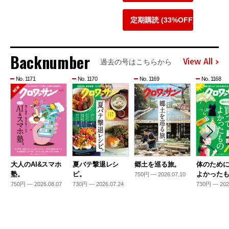
定期購読 (33%OFF)
Backnumber
View All
過去の号はこちらから
No. 1171
No. 1170
No. 1169
No. 1168
大人のAI&スマホ
夏バテ撃退レシ
郷土を巡る旅。
体のため
塾。
ピ。
よかった
750円 — 2026.07.10
750円 — 2026.08.07
730円 — 2026.07.24
730円 — 202