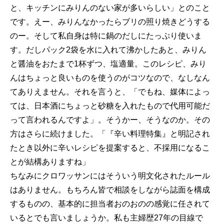
と、キッチンにみりんのない家が多いらしい」とのこと
です。えー、みりんなかったらブリの照り焼きどうする
のー。そして私自身は特に鍋のだしにたっぷり使いま
す。だしパック2袋を水に入れて沸かしたあと、みりん
と醤油をおたまで1杯ずつ、塩適量。このレシピ、みり
んはちょっと良いものを使うのがコツなので、なしなん
てありえません。それを言うと、「でもね、媒体によっ
ては、日本酒にちょっと砂糖を入れたもので代用可能だ
って言われるんですよ」。そうかー、そうなのか。その
方はさらに続けました。「『辛い料理特集』と明記され
たとき以外に辛いレシピを提案すると、不採用になるこ
とが結構ありますね」
ちなみにクロワッサンにはそういう明文化されたルール
はありません。もちろん皆で相談をしながら誌面を構成
するものの、基本的に担当者おのおのの感覚に任されて
いるとでも言いましょうか。私も主婦歴27年の目線で