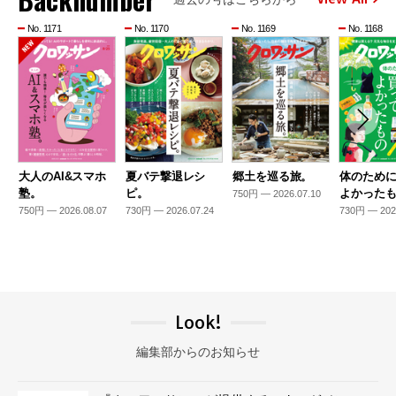
No. 1171
No. 1170
No. 1169
No. 1168
大人のAI&スマホ
夏バテ撃退レシ
郷土を巡る旅。
体のため
塾。
ピ。
よかった
750円 — 2026.07.10
750円 — 2026.08.07
730円 — 2026.07.24
730円 — 202
Look!
編集部からのお知らせ