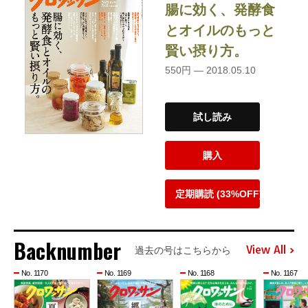
腸に効く、発酵食
とオイルのもっと
賢い摂り方。
550円 — 2018.05.10
試し読み
購入
定期購読 (33%OFF)
Backnumber
View All
過去の号はこちらから
No. 1170
No. 1169
No. 1168
No. 1167