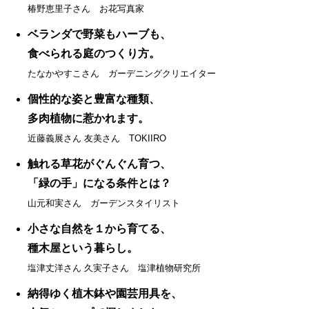
椿野恵里子さん お花写真家
ベランダで野菜もハーブも、
食べられる庭のつくり方。
たなかやすこさん ガーデニングクリエイター
個性的な姿と豊富な種類、
多肉植物に惹かれます。
近藤義展さん 友美さん TOKIIRO
触れる草花がぐんぐん育つ、
「緑の手」になる条件とは？
山元和実さん ガーデンスタイリスト
小さな自然を１から育てる、
種木屋という暮らし。
塩津丈洋さん 久実子さん 塩津植物研究所
納得ゆく植木鉢や園芸用具を、