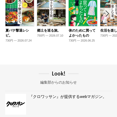
夏バテ撃退レシ
郷土を巡る旅。
体のために買って
生活を楽
ピ。
よかったもの
750円 — 2026.07.10
730円 — 202
730円 — 2026.07.24
730円 — 2026.06.25
Look!
編集部からのお知らせ
『クロワッサン』が提供するwebマガジン。