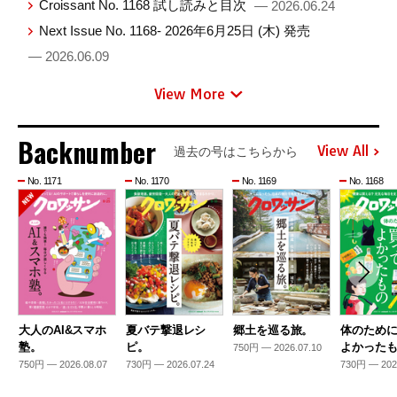
Croissant No. 1168 試し読みと目次
— 2026.06.24
Next Issue No. 1168- 2026年6月25日 (木) 発売
— 2026.06.09
View More
Backnumber
View All
過去の号はこちらから
No. 1171
No. 1170
No. 1169
No. 1168
大人のAI&スマホ
夏バテ撃退レシ
郷土を巡る旅。
体のため
塾。
ピ。
よかった
750円 — 2026.07.10
750円 — 2026.08.07
730円 — 2026.07.24
730円 — 202