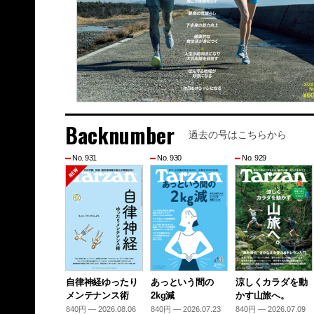
Backnumber
過去の号はこちらから
No. 931
No. 930
No. 929
自律神経ゆったり
あっという間の
涼しくカラダを動
メンテナンス術
2kg減
かす山旅へ。
840円 — 2026.08.06
840円 — 2026.07.23
840円 — 2026.07.09