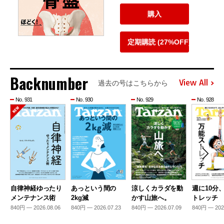
購入
定期購読 (27%OFF)
Backnumber
View All
過去の号はこちらから
No. 931
No. 930
No. 929
No. 928
自律神経ゆったり
あっという間の
涼しくカラダを動
週に10分
メンテナンス術
2kg減
かす山旅へ。
トレッチ
840円 — 2026.08.06
840円 — 2026.07.23
840円 — 2026.07.09
840円 — 202