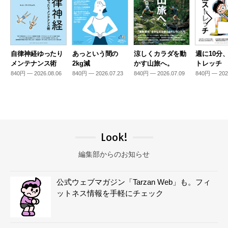
自律神経ゆったり
あっという間の
涼しくカラダを動
週に10分
メンテナンス術
2kg減
かす山旅へ。
トレッチ
840円 — 2026.08.06
840円 — 2026.07.23
840円 — 2026.07.09
840円 — 202
Look!
編集部からのお知らせ
公式ウェブマガジン「Tarzan Web」も。フィ
ットネス情報を手軽にチェック