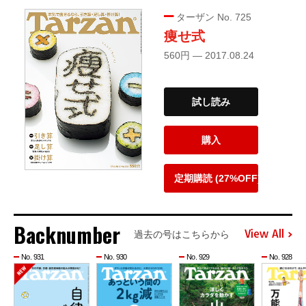
ターザン No. 725
痩せ式
560円 — 2017.08.24
試し読み
購入
定期購読 (27%OFF)
Backnumber
View All
過去の号はこちらから
No. 931
No. 930
No. 929
No. 928