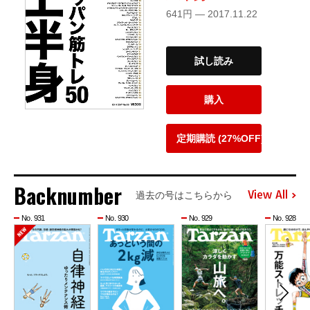
641円 — 2017.11.22
試し読み
購入
定期購読 (27%OFF)
Backnumber
View All
過去の号はこちらから
No. 931
No. 930
No. 929
No. 928