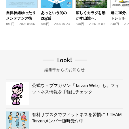
自律神経ゆったり
あっという間の
涼しくカラダを動
週に10分
メンテナンス術
2kg減
かす山旅へ。
トレッチ
840円 — 2026.08.06
840円 — 2026.07.23
840円 — 2026.07.09
840円 — 202
Look!
編集部からのお知らせ
公式ウェブマガジン「Tarzan Web」も。フィ
ットネス情報を手軽にチェック
有料サブスクでフィットネスを習慣に！TEAM
Tarzanメンバー随時受付中