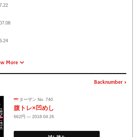
7.22
07.08
6.24
ew More
Backnumber
ターザン No. 740
腹トレ×凹めし
662円 — 2018.04.26