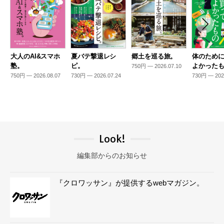
大人のAI&スマホ
夏バテ撃退レシ
郷土を巡る旅。
体のため
塾。
ピ。
よかった
750円 — 2026.07.10
750円 — 2026.08.07
730円 — 2026.07.24
730円 — 202
Look!
編集部からのお知らせ
『クロワッサン』が提供するwebマガジン。