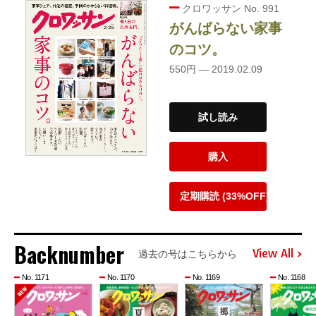
クロワッサン No. 991
がんばらない家事
のコツ。
550円 — 2019.02.09
試し読み
購入
定期購読 (33%OFF)
Backnumber
View All
過去の号はこちらから
No. 1171
No. 1170
No. 1169
No. 1168