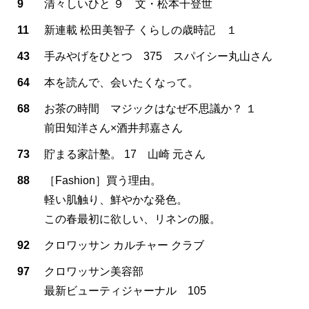
9
清々しいひと ９ 文・松本千登世
11
新連載 松田美智子 くらしの歳時記 １
43
手みやげをひとつ 375 スパイシー丸山さん
64
本を読んで、会いたくなって。
68
お茶の時間 マジックはなぜ不思議か？ １
前田知洋さん×酒井邦嘉さん
73
貯まる家計塾。 17 山崎 元さん
88
［Fashion］買う理由。
軽い肌触り、鮮やかな発色。
この春最初に欲しい、リネンの服。
92
クロワッサン カルチャー クラブ
97
クロワッサン美容部
最新ビューティジャーナル 105