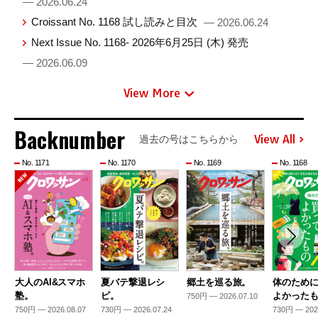
— 2026.06.24
Croissant No. 1168 試し読みと目次
— 2026.06.24
Next Issue No. 1168- 2026年6月25日 (木) 発売
— 2026.06.09
View More
Backnumber
View All
過去の号はこちらから
No. 1171
No. 1170
No. 1169
No. 1168
大人のAI&スマホ
夏バテ撃退レシ
郷土を巡る旅。
体のため
塾。
ピ。
よかった
750円 — 2026.07.10
750円 — 2026.08.07
730円 — 2026.07.24
730円 — 202