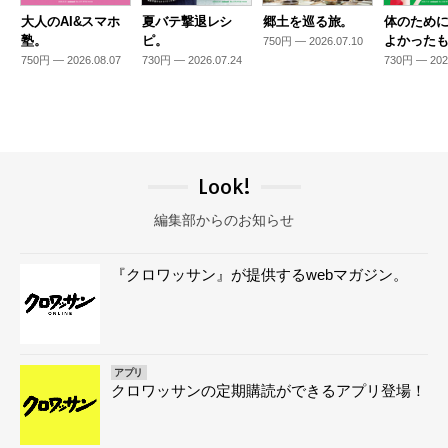
大人のAI&スマホ
夏バテ撃退レシ
郷土を巡る旅。
体のため
塾。
ピ。
よかった
750円 — 2026.07.10
750円 — 2026.08.07
730円 — 2026.07.24
730円 — 202
Look!
編集部からのお知らせ
『クロワッサン』が提供するwebマガジン。
アプリ
クロワッサンの定期購読ができるアプリ登場！