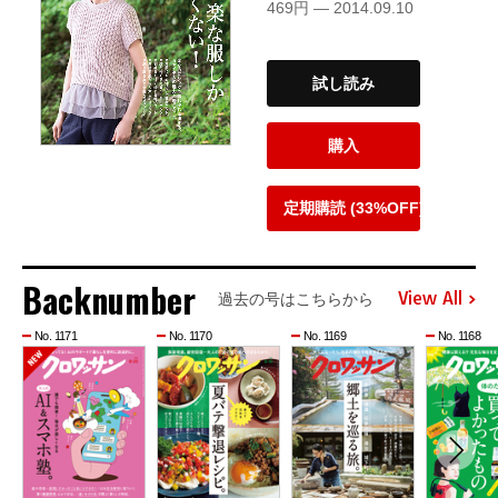
469円 — 2014.09.10
試し読み
購入
定期購読 (33%OFF)
Backnumber
View All
過去の号はこちらから
No. 1171
No. 1170
No. 1169
No. 1168