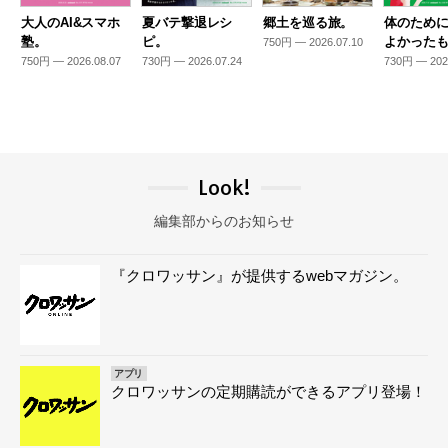
大人のAI&スマホ
夏バテ撃退レシ
郷土を巡る旅。
体のため
塾。
ピ。
よかった
750円 — 2026.07.10
750円 — 2026.08.07
730円 — 2026.07.24
730円 — 202
Look!
編集部からのお知らせ
『クロワッサン』が提供するwebマガジン。
アプリ
クロワッサンの定期購読ができるアプリ登場！