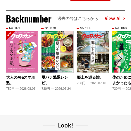
Backnumber
View All
過去の号はこちらから
No. 1171
No. 1170
No. 1169
No. 1168
大人のAI&スマホ
夏バテ撃退レシ
郷土を巡る旅。
体のため
塾。
ピ。
よかった
750円 — 2026.07.10
750円 — 2026.08.07
730円 — 2026.07.24
730円 — 202
Look!