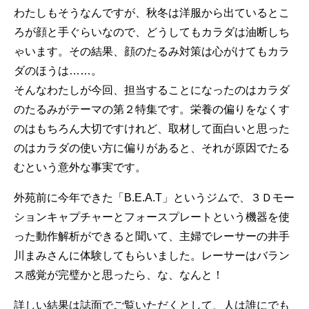
わたしもそうなんですが、秋冬は洋服から出ているとこ
ろが顔と手ぐらいなので、どうしてもカラダは油断しち
ゃいます。その結果、顔のたるみ対策は心がけてもカラ
ダのほうは……。
そんなわたしが今回、担当することになったのはカラダ
のたるみがテーマの第２特集です。栄養の偏りをなくす
のはもちろん大切ですけれど、取材して面白いと思った
のはカラダの使い方に偏りがあると、それが原因でたる
むという意外な事実です。
外苑前に今年できた「B.E.A.T」というジムで、３Ｄモー
ションキャプチャーとフォースプレートという機器を使
った動作解析ができると聞いて、主婦でレーサーの井手
川まみさんに体験してもらいました。レーサーはバラン
ス感覚が完璧かと思ったら、な、なんと！
詳しい結果は誌面でご覧いただくとして、人は誰にでも