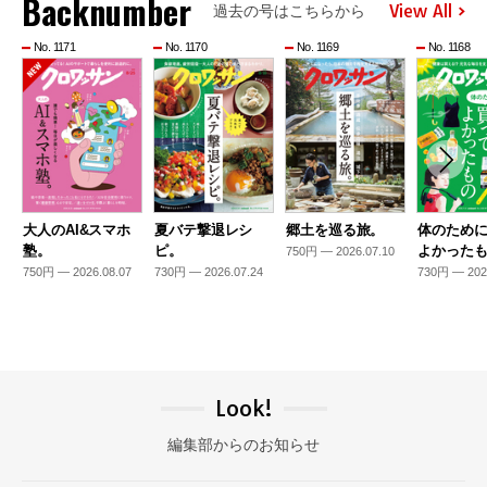
Backnumber
View All
過去の号はこちらから
No. 1171
No. 1170
No. 1169
No. 1168
大人のAI&スマホ
夏バテ撃退レシ
郷土を巡る旅。
体のため
塾。
ピ。
よかった
750円 — 2026.07.10
750円 — 2026.08.07
730円 — 2026.07.24
730円 — 202
Look!
編集部からのお知らせ