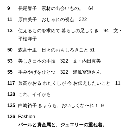
9
長尾智子 素材の出会いもの。 64
11
原由美子 おしゃれの視点 322
13
使えるものを求めて 暮らしの足し引き 94 文・
平松洋子
50
森高千里 日々のおもしろきこと 51
53
美しき日本の手技 322 文・内田真美
55
手みやげをひとつ 322 浦風冨道さん
117
兼高かおる わたくしが 今 お伝えしたいこと 11
120
これ、イイかも
125
白崎裕子 きょうも、おいしくな〜れ！ ９
126
Fashion
パールと貴金属と、ジュエリーの重ね着。