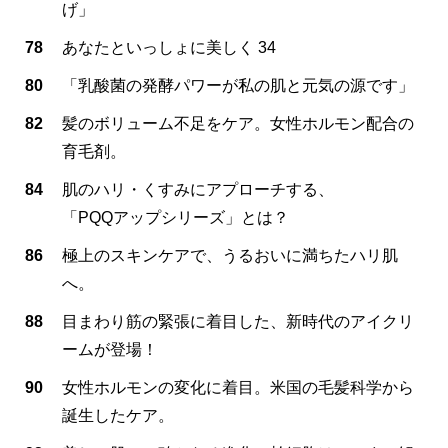
げ」
78
あなたといっしょに美しく 34
80
「乳酸菌の発酵パワーが私の肌と元気の源です」
82
髪のボリューム不足をケア。女性ホルモン配合の
育毛剤。
84
肌のハリ・くすみにアプローチする、
「PQQアップシリーズ」とは？
86
極上のスキンケアで、うるおいに満ちたハリ肌
へ。
88
目まわり筋の緊張に着目した、新時代のアイクリ
ームが登場！
90
女性ホルモンの変化に着目。米国の毛髪科学から
誕生したケア。