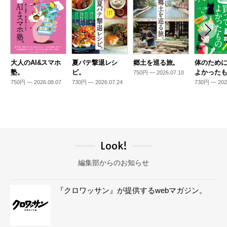
大人のAI&スマホ
夏バテ撃退レシ
郷土を巡る旅。
体のため
塾。
ピ。
よかった
750円 — 2026.07.10
750円 — 2026.08.07
730円 — 2026.07.24
730円 — 202
Look!
編集部からのお知らせ
『クロワッサン』が提供するwebマガジン。