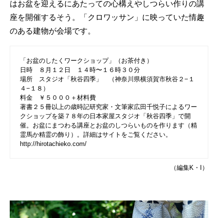
はお盆を迎えるにあたっての心構えやしつらい作りの講
座を開催するそう。「クロワッサン」に映っていた情趣
のある建物が会場です。
「お盆のしたくワークショップ」（お茶付き）
日時 ８月１２日 １４時〜１６時３０分
場所 スタジオ「秋谷四季」 （神奈川県横須賀市秋谷２−１
４−１８）
料金 ￥５０００＋材料費
著書２５冊以上の歳時記研究家・文筆家広田千悦子によるワー
クショップを築７８年の日本家屋スタジオ「秋谷四季」で開
催。お盆にまつわる講座とお盆のしつらいものを作ります（精
霊馬か精霊の飾り）。詳細はサイトをご覧ください。
http://hirotachieko.com/
（編集K・I）