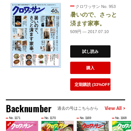
クロワッサン No. 953
暑いので、さっと
済ます家事。
509円 — 2017.07.10
試し読み
購入
定期購読 (33%OFF)
Backnumber
View All
過去の号はこちらから
No. 1171
No. 1170
No. 1169
No. 1168