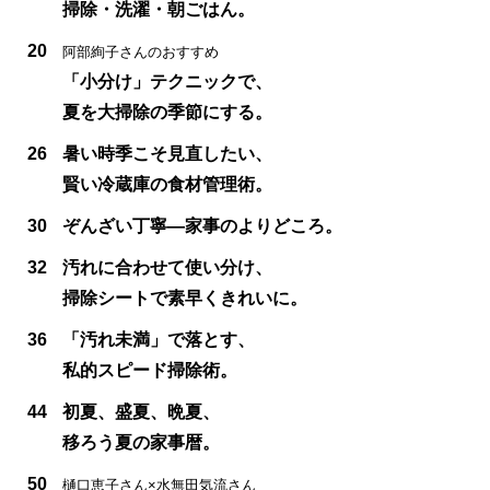
掃除・洗濯・朝ごはん。
20
阿部絢子さんのおすすめ
「小分け」テクニックで、
夏を大掃除の季節にする。
26
暑い時季こそ見直したい、
賢い冷蔵庫の食材管理術。
30
ぞんざい丁寧—家事のよりどころ。
32
汚れに合わせて使い分け、
掃除シートで素早くきれいに。
36
「汚れ未満」で落とす、
私的スピード掃除術。
44
初夏、盛夏、晩夏、
移ろう夏の家事暦。
50
樋口恵子さん×水無田気流さん