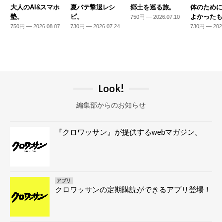
大人のAI&スマホ
夏バテ撃退レシ
郷土を巡る旅。
体のため
塾。
ピ。
よかった
750円 — 2026.07.10
750円 — 2026.08.07
730円 — 2026.07.24
730円 — 202
Look!
編集部からのお知らせ
『クロワッサン』が提供するwebマガジン。
アプリ
クロワッサンの定期購読ができるアプリ登場！