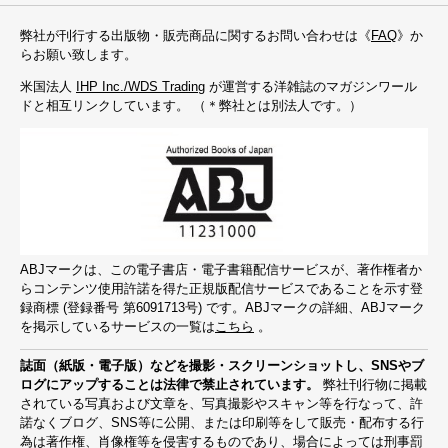
弊社が刊行する出版物・販売商品に関するお問い合わせは《
FAQ
》か
らお願い致します。
米国法人
IHP Inc./WDS Trading
が運営する洋雑誌のマガジンワール
ドと相互リンクしています。 （＊弊社とは別法人です。）
ABJマークは、この電子書店・電子書籍配信サービスが、著作権者か
らコンテンツ使用許諾を得た正規版配信サービスであることを示す登
録商標 (登録番号 第6091713号) です。ABJマークの詳細、ABJマーク
を掲示しているサービスの一覧は
こちら
。
誌面（紙版・電子版）などを撮影・スクリーンショットし、SNSやブ
ログにアップすることは法律で禁止されています。
弊社刊行物に掲載
されている写真および文章を、写真撮影やスキャン等を行なって、許
諾なくブログ、SNS等に公開、または印刷等をして販売・配布する行
為は著作権、肖像権等を侵害するものであり、場合によっては刑事罰