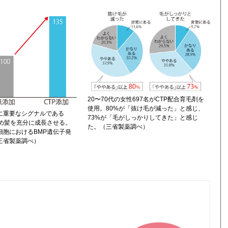
20〜70代の女性697名がCTP配合育毛剤を
使用。80%が「抜け毛が減った」と感じ、
長に重要なシグナルである
73%が「毛がしっかりしてきた」と感じ
高め髪を充分に成長させる。
た。（三省製薬調べ）
細胞におけるBMP遺伝子発
三省製薬調べ）