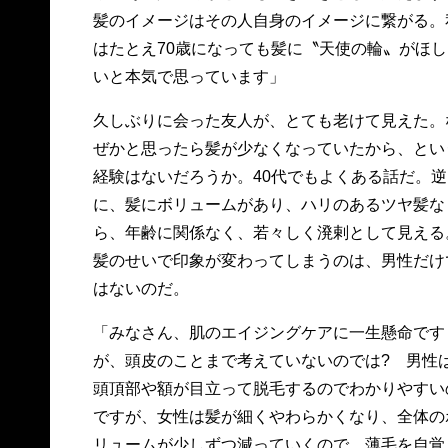
髪のイメージはその人自身のイメージに繋がる。
はたとえ70歳になっても髪に〝天使の輪〟がほし
いと本気で思っています」
久しぶりに会った友人が、とても老けて見えた。
ぜかと思ったら髪が少なくなっていたから、とい
経験はないだろうか。40代でもよくある話だ。逆
に、髪にボリュームがあり、ハリのあるツヤ髪な
ら、年齢に関係なく、若々しく溌剌として見える
髪のせいで印象が変わってしまうのは、男性だけ
はないのだ。
「みなさん、肌のエイジングケアに一生懸命です
が、頭皮のことまで考えていないのでは? 男性
頭頂部や額が目立って脱毛するのでわかりやすい
ですが、女性は髪が細くやわらかくなり、全体の
リュームが少しずつ減っていくので、薄毛を自覚