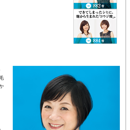
。
の
毛
か
な
。