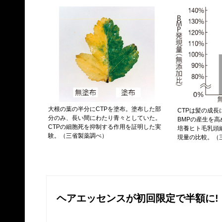
大根の葉の半分にCTPを塗布。塗布した部
CTPは髪の成
分のみ、長い間にわたり青々としていた。
BMPの産生を
CTPの細胞死を抑制する作用を証明した実
培養ヒト毛乳頭
験。（三省製薬調べ）
現量の比較。（
ヘアエッセンスが初回限定で半額に!