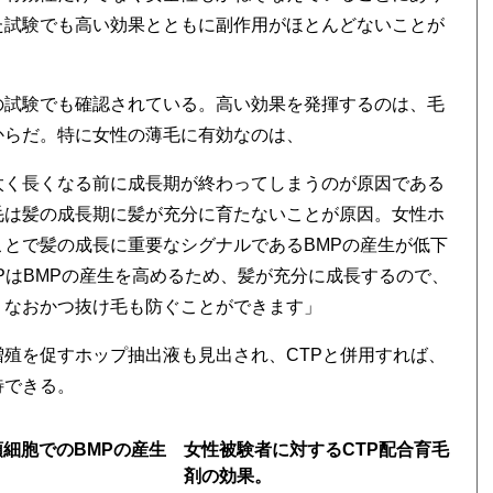
た試験でも高い効果とともに副作用がほとんどないことが
の試験でも確認されている。高い効果を発揮するのは、毛
からだ。特に女性の薄毛に有効なのは、
太く長くなる前に成長期が終わってしまうのが原因である
毛は髪の成長期に髪が充分に育たないことが原因。女性ホ
ことで髪の成長に重要なシグナルであるBMPの産生が低下
PはBMPの産生を高めるため、髪が充分に成長するので、
、なおかつ抜け毛も防ぐことができます」
増殖を促すホップ抽出液も見出され、CTPと併用すれば、
待できる。
頭細胞でのBMPの産生
女性被験者に対するCTP配合育毛
剤の効果。