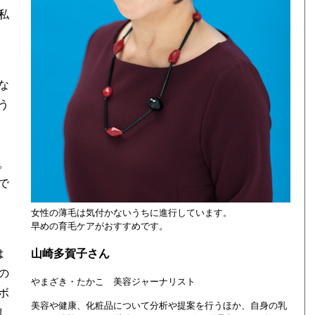
私
な
う
。
で
女性の薄毛は気付かないうちに進行しています。
早めの育毛ケアがおすすめです。
山崎多賀子さん
は
の
やまざき・たかこ 美容ジャーナリスト
ボ
美容や健康、化粧品について分析や提案を行うほか、自身の乳
し