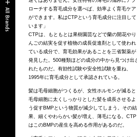
遅くはありません。女性特有の薄毛の悩みにアプ
ローチする育毛成分を選べば、効率よく育毛ケア
ができます。私はCTPという育毛成分に注目して
います」
CTPは、もともとは果樹園芸などで蘭の開花やり
んごの結実を促す植物の成長促進剤として使われ
ている成分で、育毛効果があることを三省製薬が
発見した。500種類ほどの成分の中から見つけ出
れたものだ。有効性試験や安全性試験を重ね、
1995年に育毛成分として承認されている。
髪は毛母細胞がつくるが、女性ホルモンが減ると
毛母細胞に太くしっかりとした髪を成長させるよ
う促すBMPという物質が減少してしまう。その結
果、細くやわらかい髪が増え、薄毛になる。CTP
はこのBMPの産生を高める作用があるのだ。