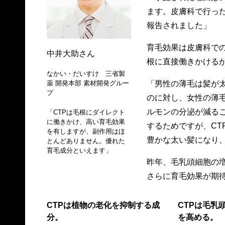
ます。皮膚科で行っ
報告されました」
育毛効果は皮膚科で
中井大助さん
根に直接働きかける
なかい・だいすけ 三省製
「男性の薄毛は髪が
薬 開発本部 素材開発グルー
プ
のに対し、女性の薄
ルモンの分泌が減る
「CTPは毛根にダイレクト
に働きかけ、高い育毛効果
するためですが、CT
を有しますが、副作用はほ
豊かな太い髪になり
とんどありません。優れた
育毛成分といえます」
昨年、毛乳頭細胞の
さらに育毛効果が期
CTPは植物の老化を抑制する成
CTPは毛乳
分。
を高める。