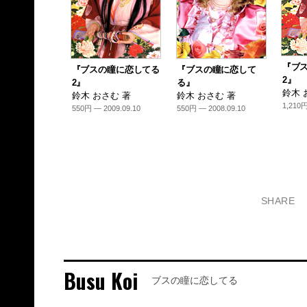
『ブ
『ブスの瞳に恋してる
『ブスの瞳に恋して
2』
2』
る』
鈴木 
鈴木 おさむ 著
鈴木 おさむ 著
1,210円
550円 — 2009.09.10
550円 — 2008.09.10
SHARE
Busu Koi
ブスの瞳に恋してる