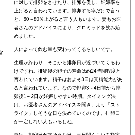
に対して排卵をさせたり、排卵を促し、妊娠率を
上げると言われています。排卵する率だけで言う
と、60～80％上がると言う人もいます。妻もお医
者さんのアドバイスにより、クロミッドを飲み始
めました。
人によって飲む量も変わってくるらしいです。
宮
生理が終わり、そこから排卵日が近づいてくるわ
けですね。排卵後の卵子の寿命は約24時間程度と
言われています。精子はおよそ3日は受精能力があ
ると言われています。なので排卵3～4日前から排
卵後1～2日が妊娠しやすい時期。タイミング法
は、お医者さんのアドバイスを聞き、より「スト
ライク」しそうな日を決めていくのです。排卵日
が一定しない人もいるしね。
妻は、排卵日が来そうな日、三日間くらいを指定