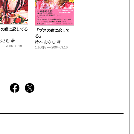
スの瞳に恋してる
『ブスの瞳に恋して
る』
おさむ 著
鈴木 おさむ 著
 — 2006.05.18
1,100円 — 2004.09.16