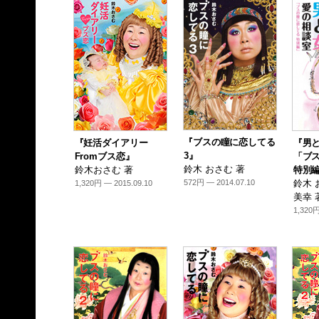
『ブスの瞳に恋してる
『妊活ダイアリー
『男と
3』
Fromブス恋』
「ブ
鈴木 おさむ 著
鈴木おさむ 著
特別
572円 — 2014.07.10
鈴木 
1,320円 — 2015.09.10
美幸 
1,320円