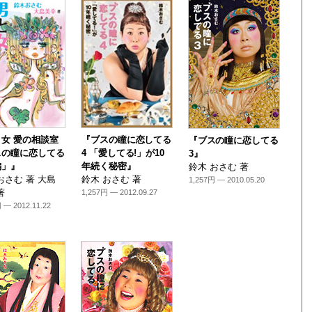
女 愛の相談室
『ブスの瞳に恋してる
『ブスの瞳に恋してる
スの瞳に恋してる
4 「愛してる!」が10
3』
編」』
年続く秘密』
鈴木 おさむ 著
おさむ 著 大島
鈴木 おさむ 著
1,257円 — 2010.05.20
著
1,257円 — 2012.09.27
 — 2012.11.22