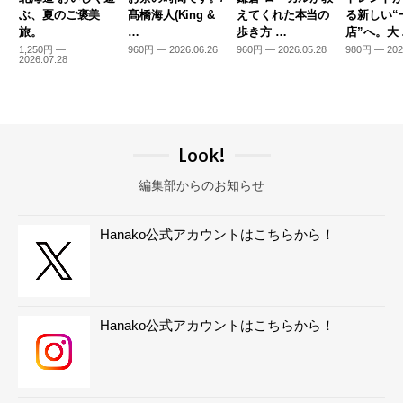
ぶ、夏のご褒美
髙橋海人(King &
えてくれた本当の
る新しい“
旅。
…
歩き方 …
店”へ。大
1,250円 —
960円 — 2026.06.26
960円 — 2026.05.28
980円 — 202
2026.07.28
Look!
編集部からのお知らせ
Hanako公式アカウントはこちらから！
Hanako公式アカウントはこちらから！