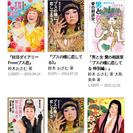
『ブスの瞳に恋して
『妊活ダイアリー
『男と女 愛の相談室
る3』
Fromブス恋』
「ブスの瞳に恋して
鈴木 おさむ 著
鈴木おさむ 著
る 特別編」』
鈴木 おさむ 著 大島
572円 — 2014.07.10
1,320円 — 2015.09.10
美幸 著
1,320円 — 2012.11.22