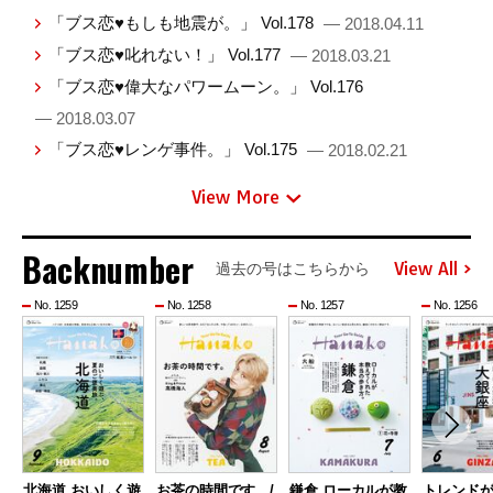
「ブス恋♥もしも地震が。」 Vol.178
— 2018.04.11
「ブス恋♥叱れない！」 Vol.177
— 2018.03.21
「ブス恋♥偉大なパワームーン。」 Vol.176
— 2018.03.07
「ブス恋♥レンゲ事件。」 Vol.175
— 2018.02.21
View More
Backnumber
View All
過去の号はこちらから
No. 1259
No. 1258
No. 1257
No. 1256
北海道 おいしく遊
お茶の時間です。/
鎌倉 ローカルが教
トレンド