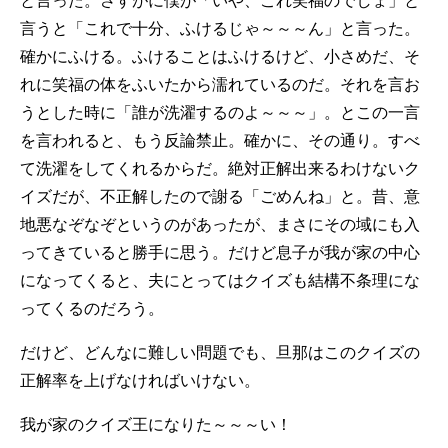
と言った。さすがに僕が「いや、これ笑福のでしょ」と
言うと「これで十分、ふけるじゃ～～～ん」と言った。
確かにふける。ふけることはふけるけど、小さめだ、そ
れに笑福の体をふいたから濡れているのだ。それを言お
うとした時に「誰が洗濯するのよ～～～」。とこの一言
を言われると、もう反論禁止。確かに、その通り。すべ
て洗濯をしてくれるからだ。絶対正解出来るわけないク
イズだが、不正解したので謝る「ごめんね」と。昔、意
地悪なぞなぞというのがあったが、まさにその域にも入
ってきていると勝手に思う。だけど息子が我が家の中心
になってくると、夫にとってはクイズも結構不条理にな
ってくるのだろう。
だけど、どんなに難しい問題でも、旦那はこのクイズの
正解率を上げなければいけない。
我が家のクイズ王になりた～～～い！