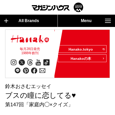
All Brands
Menu
毎月28日発売
Hanako.tokyo
1988年創刊
Hanakoの本
鈴木おさむエッセイ
ブスの瞳に恋してる♥
第147回「家庭内◯×クイズ」