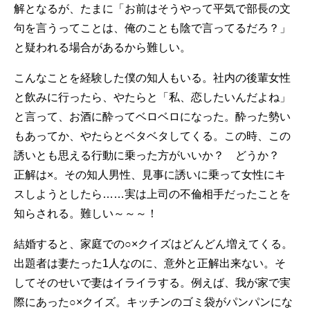
解となるが、たまに「お前はそうやって平気で部長の文
句を言うってことは、俺のことも陰で言ってるだろ？」
と疑われる場合があるから難しい。
こんなことを経験した僕の知人もいる。社内の後輩女性
と飲みに行ったら、やたらと「私、恋したいんだよね」
と言って、お酒に酔ってベロベロになった。酔った勢い
もあってか、やたらとベタベタしてくる。この時、この
誘いとも思える行動に乗った方がいいか？ どうか？
正解は×。その知人男性、見事に誘いに乗って女性にキ
スしようとしたら……実は上司の不倫相手だったことを
知らされる。難しい～～～！
結婚すると、家庭での○×クイズはどんどん増えてくる。
出題者は妻たった1人なのに、意外と正解出来ない。そ
してそのせいで妻はイライラする。例えば、我が家で実
際にあった○×クイズ。キッチンのゴミ袋がパンパンにな