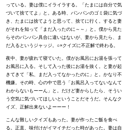
っている。妻は僕にイライラする。「たまには自分で気
づいて捨ててよ」と。ある時、パンパンのゴミ袋に気づ
き、たまには捨てようと思って、捨てに行く。すると妻
がそれを知って「まだ入ったのに～～」と。僕から見た
らそのパンパン具合に違いはないが、妻から見たら、ま
だ入るというジャッジ。○×クイズに不正解で終わる。
夜中、妻が疲れて寝ていた。僕がお風呂にお湯を張って
お風呂に入る。そして入った後にお湯を抜く。と妻が起
きてきて「私、まだ入ってなかったのに」と。かなり不
機嫌。その時、心の中で思う「お風呂入ってないなんて
わからないもーーん」と。だけど妻からしたら、そうい
う空気に気づいてほしいということだそうだ。そんなク
イズ、正解出来ないよーーー！
こんな難しいクイズもあった。妻が作ったご飯を食べ
る。正直、味付けがイマイチだった時があった。妻は自