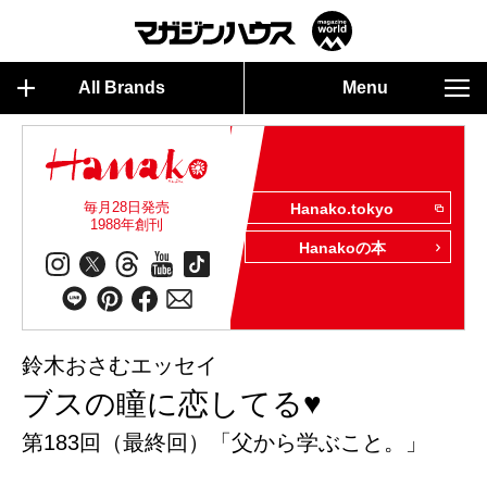
All Brands
Menu
毎月28日発売
Hanako.tokyo
1988年創刊
Hanakoの本
鈴木おさむエッセイ
ブスの瞳に恋してる♥
第183回（最終回）「父から学ぶこと。」