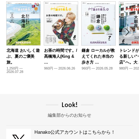
北海道 おいしく遊
お茶の時間です。/
鎌倉 ローカルが教
トレンド
ぶ、夏のご褒美
髙橋海人(King &
えてくれた本当の
る新しい“
旅。
…
歩き方 …
店”へ。大
1,250円 —
960円 — 2026.06.26
960円 — 2026.05.28
980円 — 202
2026.07.28
Look!
編集部からのお知らせ
Hanako公式アカウントはこちらから！