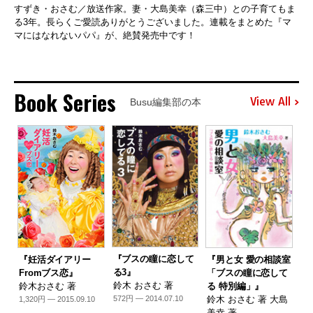
すずき・おさむ／放送作家。妻・大島美幸（森三中）との子育てもま
る3年。長らくご愛読ありがとうございました。連載をまとめた『マ
マにはなれないパパ』が、絶賛発売中です！
Book Series
View All
Busu編集部の本
『ブスの瞳に恋して
『妊活ダイアリー
『男と女 愛の相談室
る3』
Fromブス恋』
「ブスの瞳に恋して
鈴木 おさむ 著
鈴木おさむ 著
る 特別編」』
鈴木 おさむ 著 大島
572円 — 2014.07.10
1,320円 — 2015.09.10
美幸 著