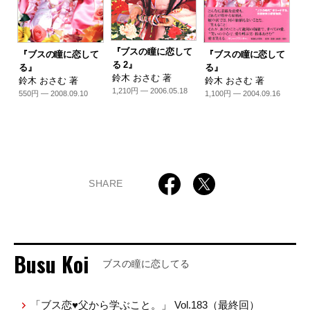
『ブスの瞳に恋して
『ブスの瞳に恋して
『ブスの瞳に恋して
る 2』
る』
る』
鈴木 おさむ 著
鈴木 おさむ 著
鈴木 おさむ 著
1,210円 — 2006.05.18
550円 — 2008.09.10
1,100円 — 2004.09.16
SHARE
Busu Koi
ブスの瞳に恋してる
「ブス恋♥父から学ぶこと。」 Vol.183（最終回）