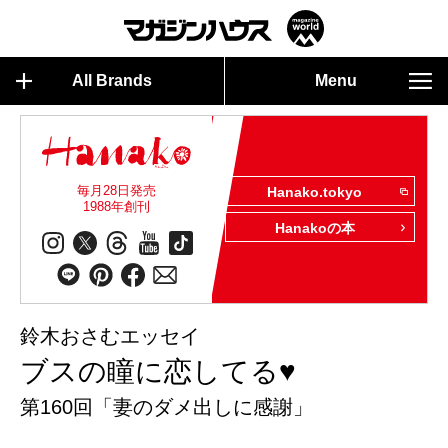
All Brands
Menu
毎月28日発売
Hanako.tokyo
1988年創刊
Hanakoの本
鈴木おさむエッセイ
ブスの瞳に恋してる♥
第160回「妻のダメ出しに感謝」