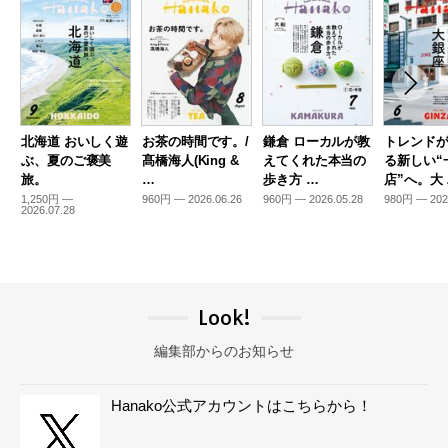
北海道 おいしく遊
お茶の時間です。/
鎌倉 ローカルが教
トレンド
ぶ、夏のご褒美
髙橋海人(King &
えてくれた本当の
る新しい“
旅。
…
歩き方 …
店”へ。大
1,250円 —
960円 — 2026.06.26
960円 — 2026.05.28
980円 — 202
2026.07.28
Look!
編集部からのお知らせ
Hanako公式アカウントはこちらから！