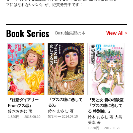
マにはなれないパパ』が、絶賛発売中です！
Book Series
View All
Busu編集部の本
『ブスの瞳に恋して
『妊活ダイアリー
『男と女 愛の相談室
る3』
Fromブス恋』
「ブスの瞳に恋して
鈴木 おさむ 著
鈴木おさむ 著
る 特別編」』
鈴木 おさむ 著 大島
572円 — 2014.07.10
1,320円 — 2015.09.10
美幸 著
1,320円 — 2012.11.22