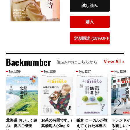
試し読み
購入
定期購読 (18%OFF)
Backnumber
View All
過去の号はこちらから
No. 1259
No. 1258
No. 1257
No. 1256
北海道 おいしく遊
お茶の時間です。/
鎌倉 ローカルが教
トレンド
ぶ、夏のご褒美
髙橋海人(King &
えてくれた本当の
る新しい“