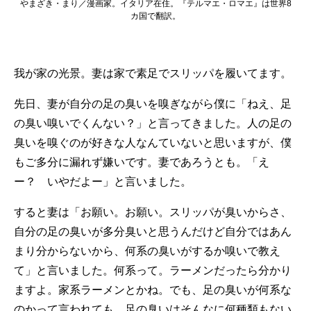
やまざき・まり／漫画家。イタリア在住。『テルマエ・ロマエ』は世界8
カ国で翻訳。
我が家の光景。妻は家で素足でスリッパを履いてます。
先日、妻が自分の足の臭いを嗅ぎながら僕に「ねえ、足
の臭い嗅いでくんない？」と言ってきました。人の足の
臭いを嗅ぐのが好きな人なんていないと思いますが、僕
もご多分に漏れず嫌いです。妻であろうとも。「え
ー？ いやだよー」と言いました。
すると妻は「お願い。お願い。スリッパが臭いからさ、
自分の足の臭いが多分臭いと思うんだけど自分ではあん
まり分からないから、何系の臭いがするか嗅いで教え
て」と言いました。何系って。ラーメンだったら分かり
ますよ。家系ラーメンとかね。でも、足の臭いが何系な
のかって言われても。足の臭いはそんなに何種類もない