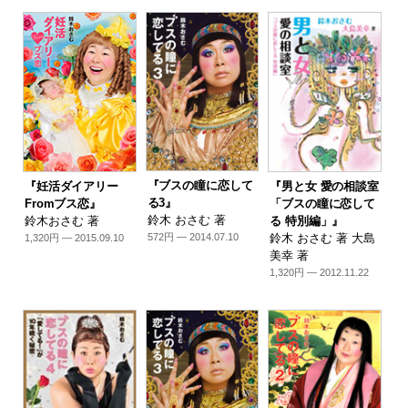
『ブスの瞳に恋して
『妊活ダイアリー
『男と女 愛の相談室
る3』
Fromブス恋』
「ブスの瞳に恋して
鈴木 おさむ 著
鈴木おさむ 著
る 特別編」』
鈴木 おさむ 著 大島
572円 — 2014.07.10
1,320円 — 2015.09.10
美幸 著
1,320円 — 2012.11.22