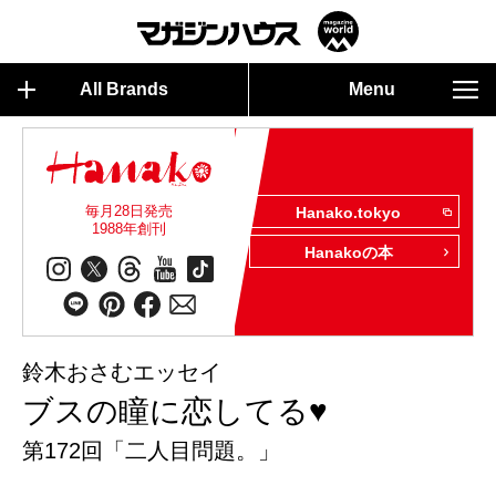
All Brands
Menu
毎月28日発売
Hanako.tokyo
1988年創刊
Hanakoの本
鈴木おさむエッセイ
ブスの瞳に恋してる♥
第172回「二人目問題。」